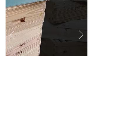
Mais info
Warré