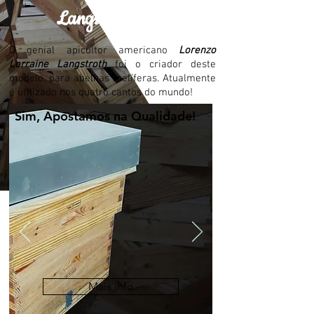
Langstroth
O genial apicultor americano
Lorenzo
Lorraine Langstroth
foi o criador deste
modelo, para abelhas melíferas. Atualmente
é utilizado nos quatro cantos do mundo!
Sim, Apostamos na Qualidade!
Mais info