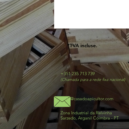
*TVA incluse.
+351 235 713 739
(Chamada para a rede fixa nacional)
geral@casadoapicultor.com
Zona Industrial da Relvinha
Sarzedo, Arganil Coimbra - PT