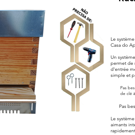
Le système
Casa do Api
Un système 
permet de 
d'entrée mé
simple et p
Pas besoin
de clé à 
Pas besoin
Le système
aimants int
rapidement