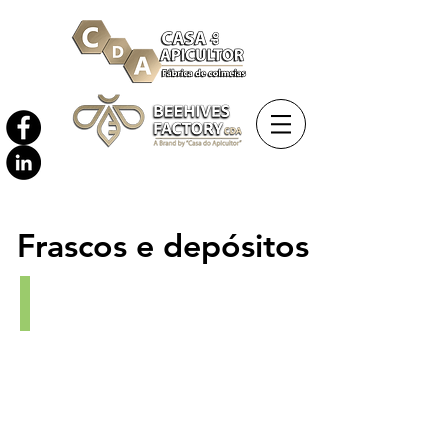
Frascos e depósitos
Frascos de vidro
41,
106,
138
200
e
212
ml.