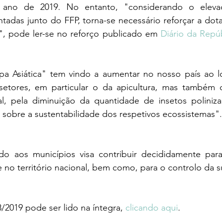
o ano de 2019. No entanto, "considerando o elev
tadas junto do FFP, torna-se necessário reforçar a dot
a", pode ler-se no reforço publicado em 
Diário da Repú
a Asiática" tem vindo a aumentar no nosso país ao l
setores, em particular o da apicultura, mas também 
tal, pela diminuição da quantidade de insetos poliniza
 sobre a sustentabilidade dos respetivos ecossistemas".
do aos municípios visa contribuir decididamente par
e no território nacional, bem como, para o controlo da s
2019 pode ser lido na íntegra, 
clicando aqui
.