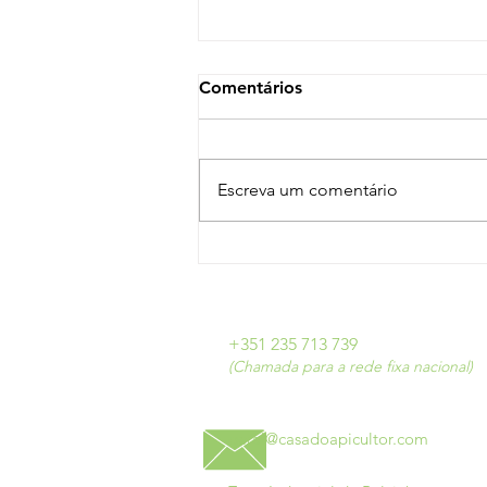
Comentários
Escreva um comentário
«« APPACDM de Arganil a
cantar as Janeiras »»
+351 235 713 739
(Chamada para a rede fixa nacional)
geral@casadoapicultor.com