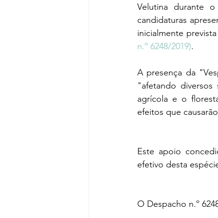
Velutina durante 
candidaturas apresen
inicialmente previst
n.º 6248/2019)
.
A presença da "Vesp
"afetando diversos 
agrícola e o flores
efeitos que causarão
Este apoio concedi
efetivo desta espéci
O Despacho n.º 6248/