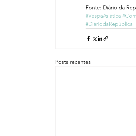
Fonte: Diário da Rep
#VespaAsiática
#Com
#DiáriodaRepública
Posts recentes