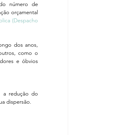
ado número de 
ação orçamental 
blica (Despacho 
ongo dos anos, 
outros, como o 
dores e óbvios 
a a redução do 
ua dispersão.