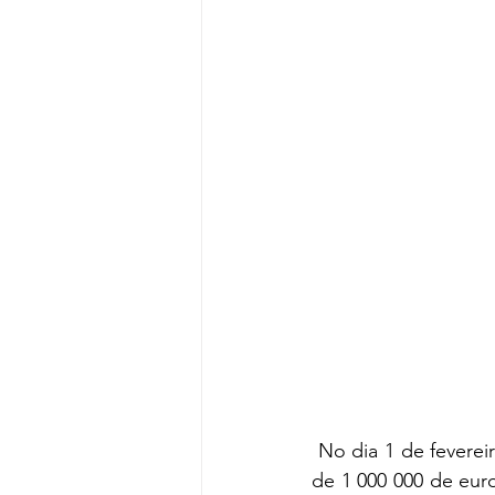
 No dia 1 de fevereiro foi publicado, através do Despacho n.º 1147/2019, um apoio no valor 
de 1 000 000 de eur