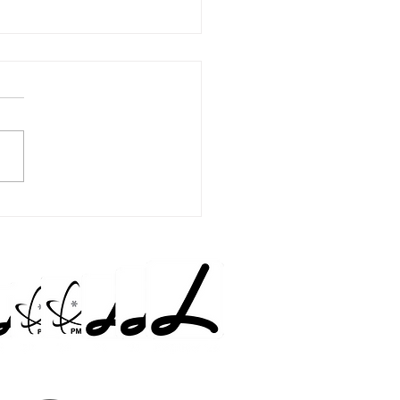
𝗼𝘀 𝗽𝗲𝗹𝗮
𝗲𝗻𝗲𝗿𝗮çã𝗼 𝗱𝗮
𝗿𝗲𝘇𝗮