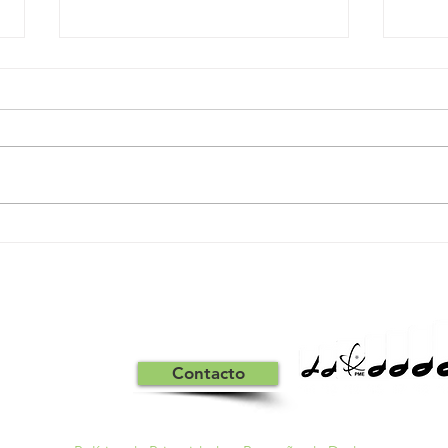
𝓕𝓮𝓵𝓲𝔃 𝓝𝓪𝓽𝓪𝓵 𝓮 𝓑𝓸𝓶 𝓐𝓷𝓸
𝗝𝘂𝗻
𝟮𝟬𝟮6
𝗿𝗲𝗴
𝗻𝗮𝘁
Contacto