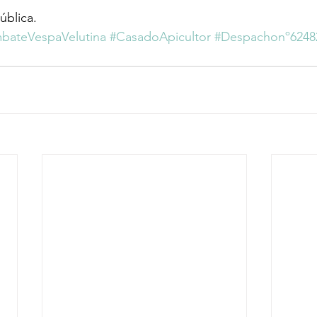
ública.
bateVespaVelutina
#CasadoApicultor
#Despachonº6248