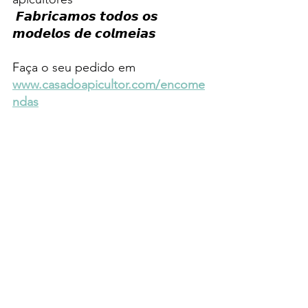
 𝙁𝙖𝙗𝙧𝙞𝙘𝙖𝙢𝙤𝙨 𝙩𝙤𝙙𝙤𝙨 𝙤𝙨 
𝙢𝙤𝙙𝙚𝙡𝙤𝙨 𝙙𝙚 𝙘𝙤𝙡𝙢𝙚𝙞𝙖𝙨
Faça 
o seu pedido em 
www.casadoapicultor.com/encome
ndas